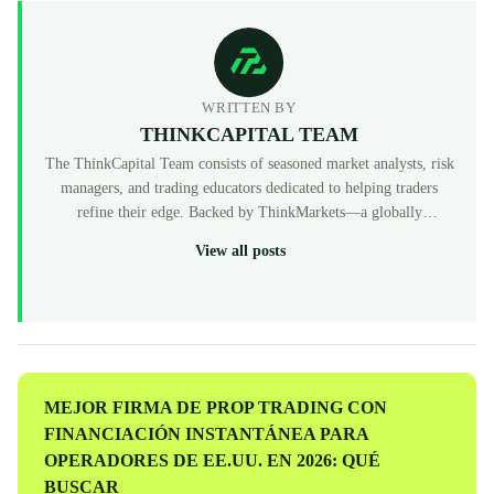
WRITTEN BY
THINKCAPITAL TEAM
The ThinkCapital Team consists of seasoned market analysts, risk
managers, and trading educators dedicated to helping traders
refine their edge. Backed by ThinkMarkets—a globally
recognized, multi-regulated broker (FCA, ASIC, CySEC)—
View all posts
ThinkCapital provides the institutional-grade infrastructure and
evaluation programs for skilled individuals to access virtual
funded accounts. All our content is peer-reviewed by market
professionals to ensure accuracy and actionable value for prop
traders at every level.
Entrada
MEJOR FIRMA DE PROP TRADING CON
anterior
FINANCIACIÓN INSTANTÁNEA PARA
OPERADORES DE EE.UU. EN 2026: QUÉ
BUSCAR