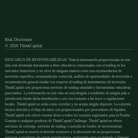
Discord
X
YouTube
Instagram
Telegram
Facebook
TikTok
(Twitter)
Risk Disclosure
© 2026 ThinkCapital
DESCARGO DE RESPONSABILIDAD: Toda la información proporcionada en este
sitio está destinada únicamente a fines educativos relacionados con el trading en los
mercados financieros y no sirve de ninguna manera como una recomendación de
inversión específica, recomendación comercial, análisis de oportunidades de inversión o
recomendación general similar con respecto al trading de instrumentos de inversión.
ThinkCapital solo proporciona servicios de trading simulado y herramientas educativas
para traders. La información en este sitio no está dirigida a residentes de ningún país o
jurisdicción donde dicha distribución o uso sea contrario a las leyes o regulaciones
locales. ThinkCapital no actúa como corredor y no acepta ningún depósito. La solución
técnica ofrecida y el flujo de datos son proporcionados por proveedores de liquidez.
ThinkCapital solo ofrece cuentas demo a todos los usuarios registrados para la Prueba
Gratuita o cualquier producto de ThinkCapital Challenge. ThinkCapital no ofrece
servicios de corretaje, servicios de trading o custodia de fondos de inversionistas.
ThinkCapital se reserva el derecho exclusivo y la discreción de no proporcionar
servicios a residentes de ciertas jurisdicciones, incluyendo pero no limitado a Vietnam,