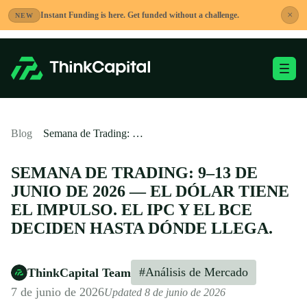
Saltar
×
Instant Funding is here. Get funded without a challenge.
NEW
al
contenido
Alternar menú móvi
-
Blog
Semana de Trading: 9–13 de junio de 2026 — El dólar tiene el impulso. El IPC y el BCE deciden hasta dónde llega.
SEMANA DE TRADING: 9–13 DE
JUNIO DE 2026 — EL DÓLAR TIENE
EL IMPULSO. EL IPC Y EL BCE
DECIDEN HASTA DÓNDE LLEGA.
#Análisis de Mercado
ThinkCapital Team
7 de junio de 2026
Updated 8 de junio de 2026