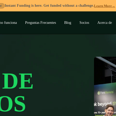
Instant Funding is here. Get funded without a challenge.
Learn More
→
W
o funciona
Preguntas Frecuentes
Blog
Socios
Acerca de
ar
ú
 DE
OS