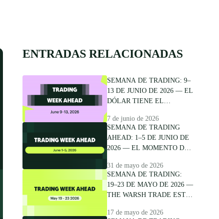
ENTRADAS RELACIONADAS
SEMANA DE TRADING: 9–
13 DE JUNIO DE 2026 — EL
DÓLAR TIENE EL
IMPULSO. EL IPC Y EL
7 de junio de 2026
BCE DECIDEN HASTA
SEMANA DE TRADING
DÓNDE LLEGA.
AHEAD: 1–5 DE JUNIO DE
2026 — EL MOMENTO DE
LOS 200 DÍAS DEL ORO Y
31 de mayo de 2026
EL INFORME DE EMPLEOS
SEMANA DE TRADING:
QUE PODRÍA INCLINAR
19–23 DE MAYO DE 2026 —
LA BALANZA
THE WARSH TRADE ESTÁ
EN VIVO
17 de mayo de 2026