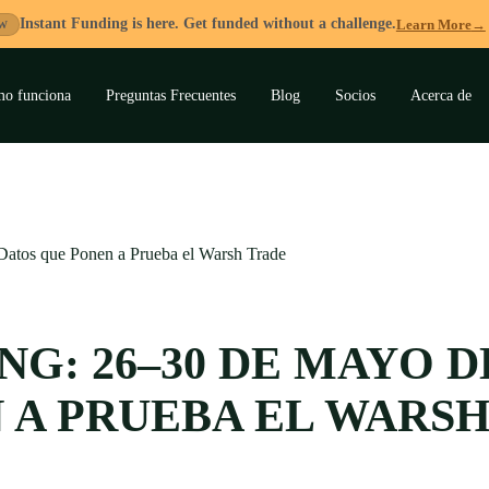
Instant Funding is here. Get funded without a challenge.
Learn More
→
W
o funciona
Preguntas Frecuentes
Blog
Socios
Acerca de
ar
ú
atos que Ponen a Prueba el Warsh Trade
G: 26–30 DE MAYO DE
 A PRUEBA EL WARS