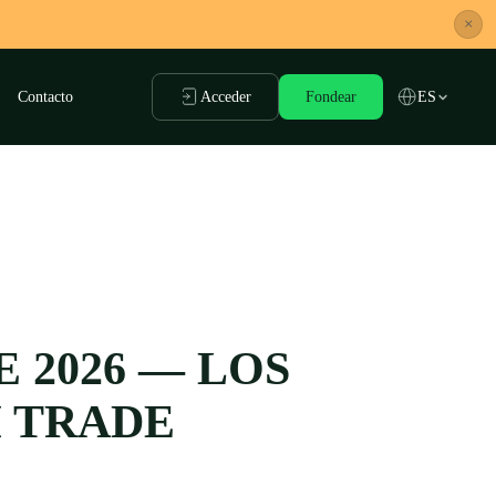
×
Contacto
Acceder
Fondear
ES
 2026 — LOS
H TRADE