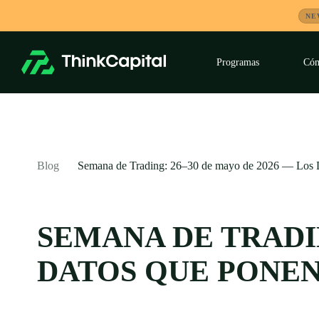
Saltar
NE
al
contenido
Programas
Cóm
Despleg
submen
-
Blog
Semana de Trading: 26–30 de mayo de 2026 — Los D
SEMANA DE TRADIN
DATOS QUE PONEN