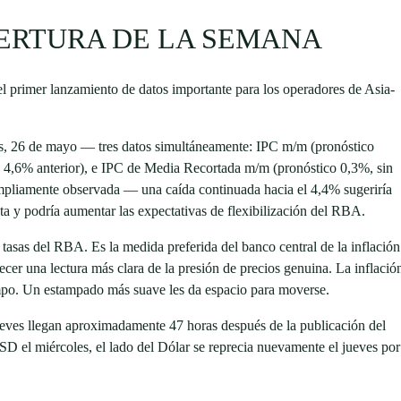
PERTURA DE LA SEMANA
 el primer lanzamiento de datos importante para los operadores de Asia-
rtes, 26 de mayo — tres datos simultáneamente: IPC m/m (pronóstico
 a 4,6% anterior), e IPC de Media Recortada m/m (pronóstico 0,3%, sin
 ampliamente observada — una caída continuada hacia el 4,4% sugeriría
cta y podría aumentar las expectativas de flexibilización del RBA.
tasas del RBA. Es la medida preferida del banco central de la inflación
cer una lectura más clara de la presión de precios genuina. La inflació
mpo. Un estampado más suave les da espacio para moverse.
ueves llegan aproximadamente 47 horas después de la publicación del
 el miércoles, el lado del Dólar se reprecia nuevamente el jueves por