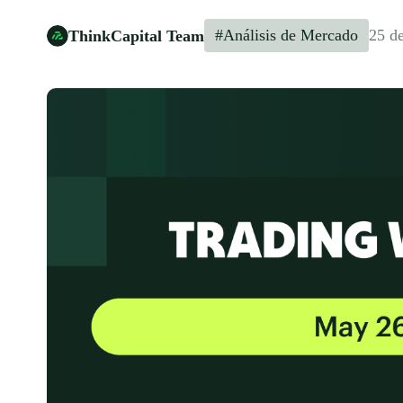
#Análisis de Mercado
25 d
ThinkCapital Team