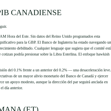
PIB CANADIENSE
guir.
0 AM Hora del Este. Sin datos del Reino Unido programados esta
significativo para la GBP. El Banco de Inglaterra ha estado navegando u
l crecimiento debilitado. Cualquier lenguaje que sugiera que el comité est
 cotizan podría presionar sobre la Libra Esterlina. El enfoque hawkish
sión del 0.1% frente a un anterior del 0.2% — una desaceleración leve.
pectativas de un mayor alivio monetario del Banco de Canadá y ejercer
ece un apoyo modesto, aunque la dirección del par seguirá anclada en
l día anterior.
MANA (ET)