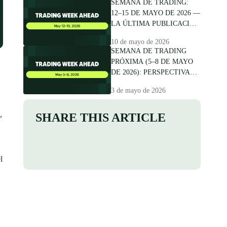
SEMANA DE TRADING:
12–15 DE MAYO DE 2026 —
LA ÚLTIMA PUBLICACIÓN
DE POWELL Y EL PUNTO
10 de mayo de 2026
DE QUIEBRE DEL DÓLAR
SEMANA DE TRADING
PRÓXIMA (5–8 DE MAYO
DE 2026): PERSPECTIVA
DE FOREX, NFP Y
3 de mayo de 2026
MOVIMIENTOS DEL USD
,
SHARE THIS ARTICLE
l