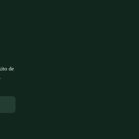
xito de
.