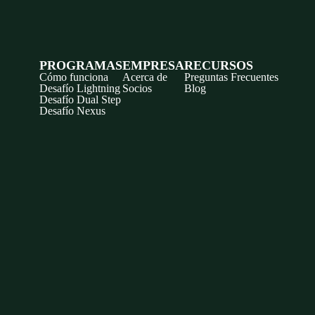
PROGRAMAS
EMPRESA
RECURSOS
Cómo funciona
Acerca de
Preguntas Frecuentes
Desafío Lightning
Socios
Blog
Desafío Dual Step
Desafío Nexus
Discord
X
YouTube
Instagram
Telegram
Facebook
TikTok
(Twitter)