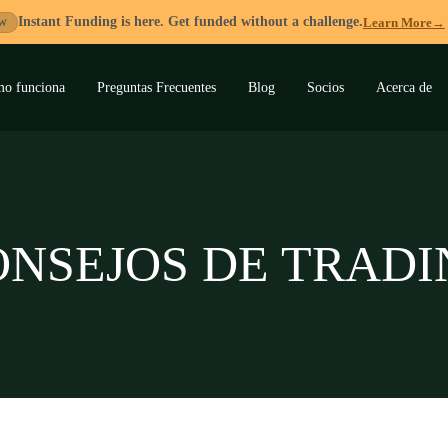
Instant Funding is here. Get funded without a challenge.
Learn More
→
W
o funciona
Preguntas Frecuentes
Blog
Socios
Acerca de
ar
ú
ONSEJOS DE TRADI