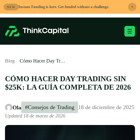
Saltar
×
Instant Funding is here. Get funded without a challenge.
NEW
al
contenido
Alternar menú móvi
-
Blog
Cómo Hacer Day Trading Sin $25k: La Guía Completa de 2026
CÓMO HACER DAY TRADING SIN
$25K: LA GUÍA COMPLETA DE 2026
#Consejos de Trading
18 de diciembre de 2025
Ola
Updated 18 de marzo de 2026