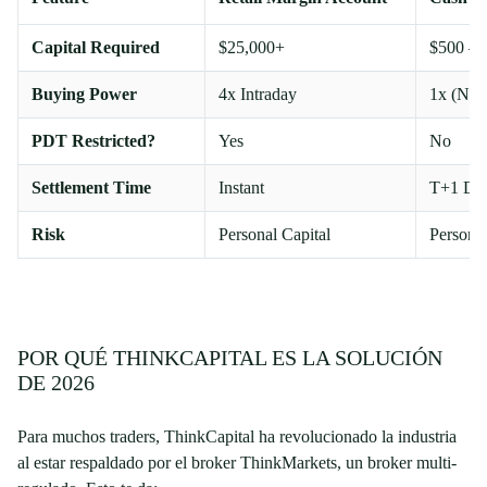
Capital Required
$25,000+
$500 – 
Buying Power
4x Intraday
1x (No 
PDT Restricted?
Yes
No
Settlement Time
Instant
T+1 Da
Risk
Personal Capital
Personal
POR QUÉ THINKCAPITAL ES LA SOLUCIÓN
DE 2026
Para muchos traders, ThinkCapital ha revolucionado la industria
al estar respaldado por el broker ThinkMarkets, un broker multi-