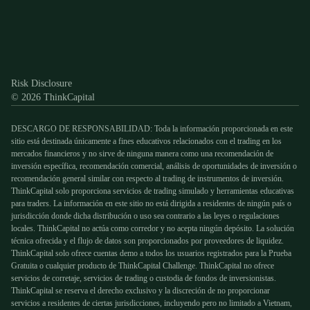
Discord
X
YouTube
Instagram
Telegram
Facebook
TikTok
(Twitter)
Risk Disclosure
© 2026 ThinkCapital
DESCARGO DE RESPONSABILIDAD: Toda la información proporcionada en este
sitio está destinada únicamente a fines educativos relacionados con el trading en los
mercados financieros y no sirve de ninguna manera como una recomendación de
inversión específica, recomendación comercial, análisis de oportunidades de inversión o
recomendación general similar con respecto al trading de instrumentos de inversión.
ThinkCapital solo proporciona servicios de trading simulado y herramientas educativas
para traders. La información en este sitio no está dirigida a residentes de ningún país o
jurisdicción donde dicha distribución o uso sea contrario a las leyes o regulaciones
locales. ThinkCapital no actúa como corredor y no acepta ningún depósito. La solución
técnica ofrecida y el flujo de datos son proporcionados por proveedores de liquidez.
ThinkCapital solo ofrece cuentas demo a todos los usuarios registrados para la Prueba
Gratuita o cualquier producto de ThinkCapital Challenge. ThinkCapital no ofrece
servicios de corretaje, servicios de trading o custodia de fondos de inversionistas.
ThinkCapital se reserva el derecho exclusivo y la discreción de no proporcionar
servicios a residentes de ciertas jurisdicciones, incluyendo pero no limitado a Vietnam,