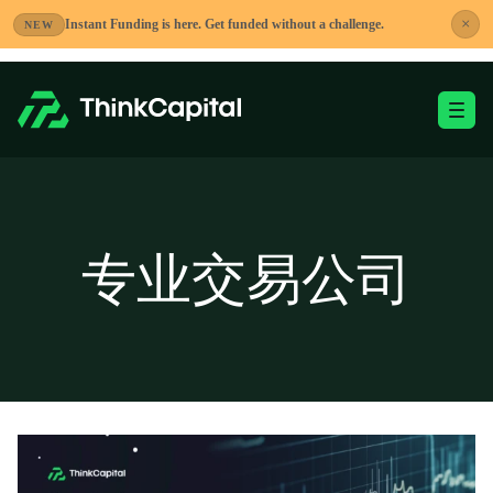
跳
×
Instant Funding is here. Get funded without a challenge.
NEW
到
内
容
切换移动端菜单
-
专业交易公司