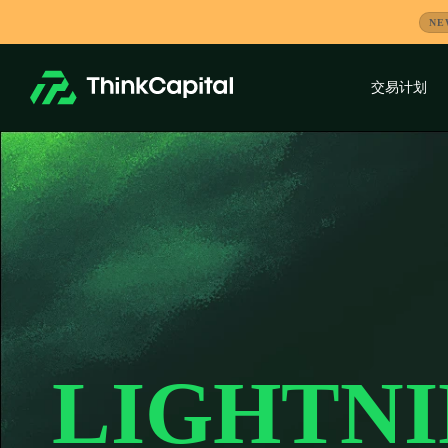
跳
NE
到
内
容
交易计划
-
LIGHTN