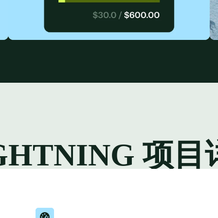
GHTNING 项