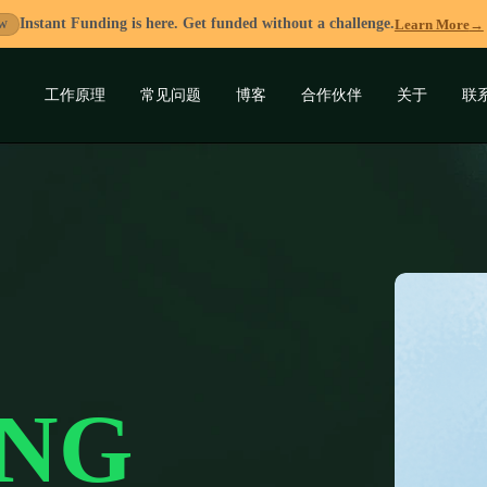
Instant Funding is here. Get funded without a challenge.
Learn More
→
W
工作原理
常见问题
博客
合作伙伴
关于
联
展
开
子
菜
单
ING