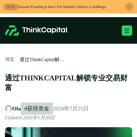
跳
×
Instant Funding is here. Get funded without a challenge.
NEW
到
内
容
切换移动端菜单
-
通过ThinkCapital解锁专业交易财富
博客
通过THINKCAPITAL解锁专业交易财
富
Ola
#获得资金
2024年7月25日
Updated 2026年1月20日