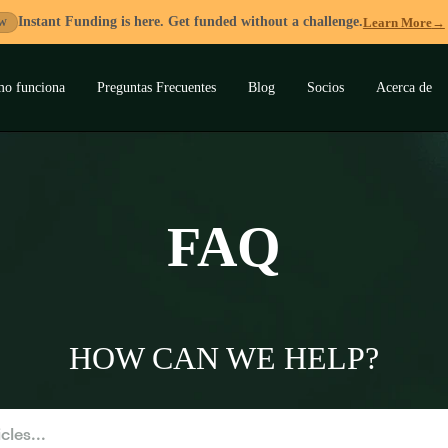
Instant Funding is here. Get funded without a challenge.
Learn More
→
W
o funciona
Preguntas Frecuentes
Blog
Socios
Acerca de
ar
ú
FAQ
HOW CAN WE HELP?