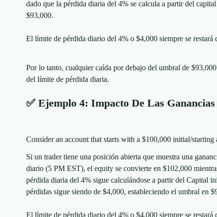
dado que la pérdida diaria del 4% se calcula a partir del capita
$93,000.
El límite de pérdida diario del 4% o $4,000 siempre se restará d
Por lo tanto, cualquier caída por debajo del umbral de $93,00
del límite de pérdida diaria.
✅ Ejemplo 4: Impacto De Las Ganancias 
Consider an account that starts with a $100,000 initial/starting
Si un trader tiene una posición abierta que muestra una ganan
diario (5 PM EST), el equity se convierte en $102,000 mientr
pérdida diaria del 4% sigue calculándose a partir del Capital ini
pérdidas sigue siendo de $4,000, estableciendo el umbral en $
El límite de pérdida diario del 4% o $4,000 siempre se restará d