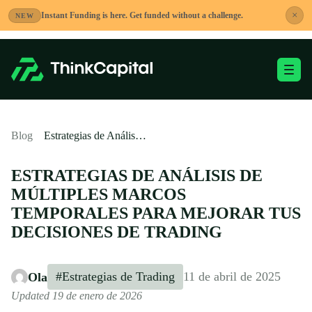
Saltar
×
Instant Funding is here. Get funded without a challenge.
NEW
al
contenido
Alternar menú móvi
-
Blog
Estrategias de Análisis de Múltiples Marcos Temporales para Mejorar tus Decisiones de Trading
ESTRATEGIAS DE ANÁLISIS DE
MÚLTIPLES MARCOS
TEMPORALES PARA MEJORAR TUS
DECISIONES DE TRADING
#Estrategias de Trading
11 de abril de 2025
Ola
Updated 19 de enero de 2026