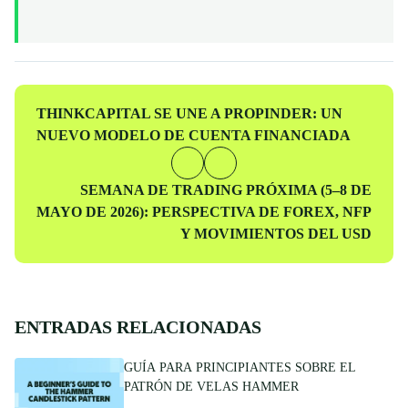
evaluation programs for skilled individuals to access virtual
funded accounts. All our content is peer-reviewed by market
professionals to ensure accuracy and actionable value for prop
traders at every level.
Entrada
THINKCAPITAL SE UNE A PROPINDER: UN
anterior
NUEVO MODELO DE CUENTA FINANCIADA
Entrada
SEMANA DE TRADING PRÓXIMA (5–8 DE
siguiente
MAYO DE 2026): PERSPECTIVA DE FOREX, NFP
Y MOVIMIENTOS DEL USD
ENTRADAS RELACIONADAS
GUÍA PARA PRINCIPIANTES SOBRE EL
PATRÓN DE VELAS HAMMER