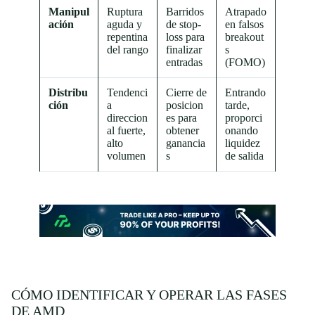
Manipul
Ruptura
Barridos
Atrapado
ación
aguda y
de stop-
en falsos
repentina
loss para
breakout
del rango
finalizar
s
entradas
(FOMO)
Distribu
Tendenci
Cierre de
Entrando
ción
a
posicion
tarde,
direccion
es para
proporci
al fuerte,
obtener
onando
alto
ganancia
liquidez
volumen
s
de salida
CÓMO IDENTIFICAR Y OPERAR LAS FASES
DE AMD