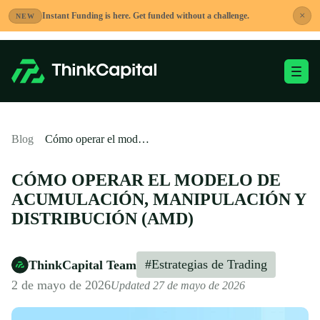
Saltar
×
Instant Funding is here. Get funded without a challenge.
NEW
al
contenido
Alternar menú móvi
-
Blog
Cómo operar el modelo de Acumulación, Manipulación y Distribución (AMD)
CÓMO OPERAR EL MODELO DE
ACUMULACIÓN, MANIPULACIÓN Y
DISTRIBUCIÓN (AMD)
#Estrategias de Trading
ThinkCapital Team
2 de mayo de 2026
Updated 27 de mayo de 2026