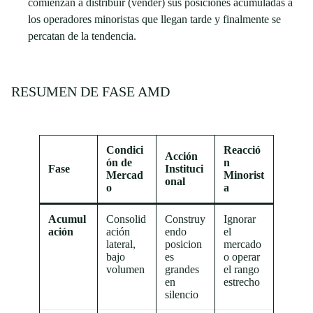
comienzan a distribuir (vender) sus posiciones acumuladas a
los operadores minoristas que llegan tarde y finalmente se
percatan de la tendencia.
RESUMEN DE FASE AMD
Condici
Reacció
Acción
ón de
n
Fase
Instituci
Mercad
Minorist
onal
o
a
Acumul
Consolid
Construy
Ignorar
ación
ación
endo
el
lateral,
posicion
mercado
bajo
es
o operar
volumen
grandes
el rango
en
estrecho
silencio