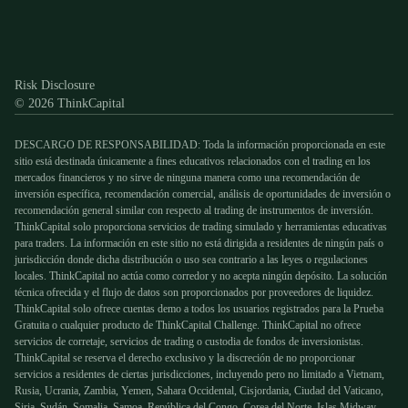
Discord
X
YouTube
Instagram
Telegram
Facebook
TikTok
(Twitter)
Risk Disclosure
© 2026 ThinkCapital
DESCARGO DE RESPONSABILIDAD: Toda la información proporcionada en este
sitio está destinada únicamente a fines educativos relacionados con el trading en los
mercados financieros y no sirve de ninguna manera como una recomendación de
inversión específica, recomendación comercial, análisis de oportunidades de inversión o
recomendación general similar con respecto al trading de instrumentos de inversión.
ThinkCapital solo proporciona servicios de trading simulado y herramientas educativas
para traders. La información en este sitio no está dirigida a residentes de ningún país o
jurisdicción donde dicha distribución o uso sea contrario a las leyes o regulaciones
locales. ThinkCapital no actúa como corredor y no acepta ningún depósito. La solución
técnica ofrecida y el flujo de datos son proporcionados por proveedores de liquidez.
ThinkCapital solo ofrece cuentas demo a todos los usuarios registrados para la Prueba
Gratuita o cualquier producto de ThinkCapital Challenge. ThinkCapital no ofrece
servicios de corretaje, servicios de trading o custodia de fondos de inversionistas.
ThinkCapital se reserva el derecho exclusivo y la discreción de no proporcionar
servicios a residentes de ciertas jurisdicciones, incluyendo pero no limitado a Vietnam,
Rusia, Ucrania, Zambia, Yemen, Sahara Occidental, Cisjordania, Ciudad del Vaticano,
Siria, Sudán, Somalia, Samoa, República del Congo, Corea del Norte, Islas Midway,