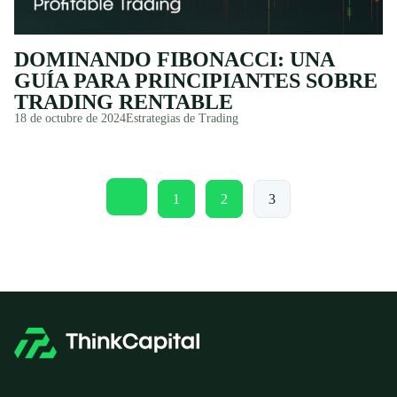
DOMINANDO FIBONACCI: UNA
GUÍA PARA PRINCIPIANTES SOBRE
TRADING RENTABLE
18 de octubre de 2024
Estrategias de Trading
PAGINACIÓN
Página
Página
Página
1
2
3
Página
anterior
DE
ENTRADAS