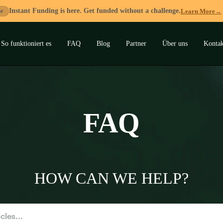
Instant Funding is here. Get funded without a challenge.
Learn More
→
W
So funktioniert es
FAQ
Blog
Partner
Über uns
Kontak
ermenü
lappen
FAQ
HOW CAN WE HELP?