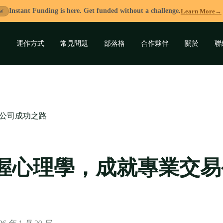
Instant Funding is here. Get funded without a challenge.
Learn More
→
W
運作方式
常見問題
部落格
合作夥伴
關於
聯
展
開
子
選
單
公司成功之路
握心理學，成就專業交易