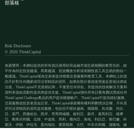
部落格
Discord
X
YouTube
Instagram
Telegram
Facebook
TikTok
(Twitter)
Risk Disclosure
© 2026 ThinkCapital
免責聲明：本網站提供的所有資訊僅用於與金融市場交易相關的教育目的，絕
不作為特定投資建議、商業建議、投資機會分析或有關投資工具交易的類似一
般建議。ThinkCapital僅為交易者提供模擬交易服務和教育工具。本網站上的資
訊不針對任何國家或司法管轄區的居民，如果此類分發或使用違反當地法律或
法規。ThinkCapital不充當經紀商，不接受任何存款。所提供的技術解決方案和
資料來源由流動性提供商提供支援。ThinkCapital僅向所有註冊免費試用或任何
ThinkCapital Challenge產品的用戶提供模擬帳戶。ThinkCapital不提供經紀服務、
交易服務或投資者資金託管。ThinkCapital保留獨有權利和酌情決定權，不向某
些司法管轄區的居民提供服務，包括但不限於越南、俄羅斯、烏克蘭、尚比
亞、葉門、西撒哈拉、西岸、梵蒂岡城國、敘利亞、蘇丹、索馬利亞、薩摩
亞、剛果共和國、北韓、中途島、馬利、幾內亞、海地、利比亞、黎巴嫩、科
索沃、伊朗、伊拉克、委內瑞拉、賽普勒斯、古巴、中非共和國、蒲隆地、緬
甸、不列顛哥倫比亞、澳洲、阿爾巴尼亞和阿富汗。