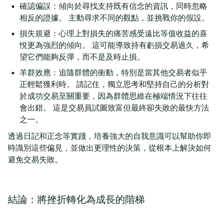
確認偏誤：傾向於尋找支持既有信念的資訊，同時忽略
相反的證據。 主動尋求不同的觀點，並挑戰你的假設。
損失規避：心理上對損失的痛苦感受遠比等值收益的喜
悅更為強烈的傾向。 這可能導致持有虧損交易過久，希
望它們能夠反彈，而不是及時止損。
羊群效應：追隨群體的衝動，特別是當其他交易者似乎
正輕鬆獲利時。 請記住，獨立思考和堅持自己的分析對
於成功交易至關重要，因為群體思維在極端情況下往往
會出錯。 這是交易員試圖致富但最終卻失敗的最快方法
之一。
透過日記和正念等實踐，培養強大的自我意識可以幫助你即
時識別這些偏見，並做出更理性的決策，從根本上解決如何
避免交易失敗。
結論：將挫折轉化為成長的階梯