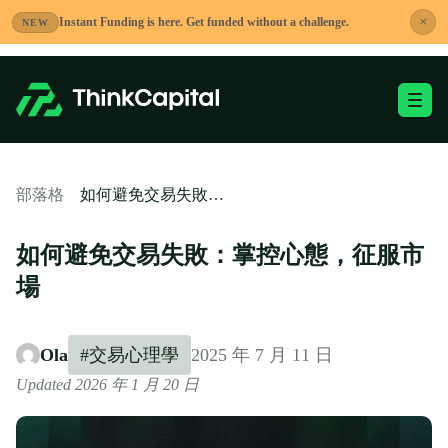
跳
×
Instant Funding is here. Get funded without a challenge.
NEW
到
內
容
切換移動端選單
-
如何避免交易失敗：掌控心態，征服市場
部落格
如何避免交易失敗：掌控心態，征服市
場
Ola
#交易心理學
2025 年 7 月 11 日
Updated 2026 年 1 月 20 日