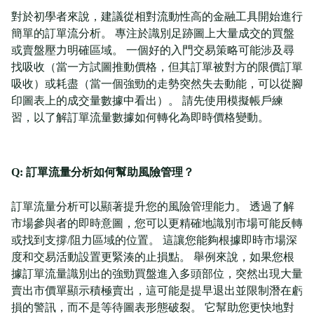
對於初學者來說，建議從相對流動性高的金融工具開始進行
簡單的訂單流分析。 專注於識別足跡圖上大量成交的買盤
或賣盤壓力明確區域。 一個好的入門交易策略可能涉及尋
找吸收（當一方試圖推動價格，但其訂單被對方的限價訂單
吸收）或耗盡（當一個強勁的走勢突然失去動能，可以從腳
印圖表上的成交量數據中看出）。 請先使用模擬帳戶練
習，以了解訂單流量數據如何轉化為即時價格變動。
Q: 訂單流量分析如何幫助風險管理？
訂單流量分析可以顯著提升您的風險管理能力。 透過了解
市場參與者的即時意圖，您可以更精確地識別市場可能反轉
或找到支撐/阻力區域的位置。 這讓您能夠根據即時市場深
度和交易活動設置更緊湊的止損點。 舉例來說，如果您根
據訂單流量識別出的強勁買盤進入多頭部位，突然出現大量
賣出市價單顯示積極賣出，這可能是提早退出並限制潛在虧
損的警訊，而不是等待圖表形態破裂。 它幫助您更快地對