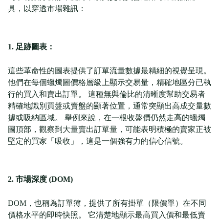
具，以穿透市場雜訊：
1. 足跡圖表：
這些革命性的圖表提供了訂單流量數據最精細的視覺呈現。
他們在每個蠟燭圖價格層級上顯示交易量，精確地區分已執
行的買入和賣出訂單。 這種無與倫比的清晰度幫助交易者
精確地識別買盤或賣盤的顯著位置，通常突顯出高成交量數
據或吸納區域。 舉例來說，在一根收盤價仍然走高的蠟燭
圖頂部，觀察到大量賣出訂單量，可能表明積極的賣家正被
堅定的買家「吸收」，這是一個強有力的信心信號。
2. 市場深度 (DOM)
DOM，也稱為訂單簿，提供了所有掛單（限價單）在不同
價格水平的即時快照。 它清楚地顯示最高買入價和最低賣