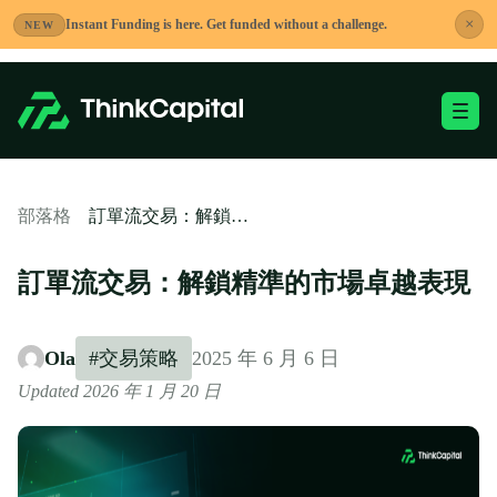
跳
×
Instant Funding is here. Get funded without a challenge.
NEW
到
內
容
切換移動端選單
-
訂單流交易：解鎖精準的市場卓越表現
部落格
訂單流交易：解鎖精準的市場卓越表現
Ola
#交易策略
2025 年 6 月 6 日
Updated 2026 年 1 月 20 日