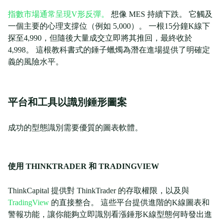
指數市場通常呈現V形反彈。
想像 MES 持續下跌。 它觸及
一個主要的心理支撐位（例如 5,000）。 一根15分鐘K線下
探至4,990，但隨後大量成交立即將其推回，最終收於
4,998。 這根教科書式的錘子蠟燭為潛在進場提供了明確定
義的風險水平。
平台和工具以識別錘形圖案
成功的型態識別需要優質的圖表軟體。
使用 THINKTRADER 和 TRADINGVIEW
ThinkCapital 提供對 ThinkTrader 的存取權限，以及與
TradingView
的直接整合。 這些平台提供進階的K線圖表和
警報功能，讓你能夠立即識別看漲錘形K線型態何時發出進