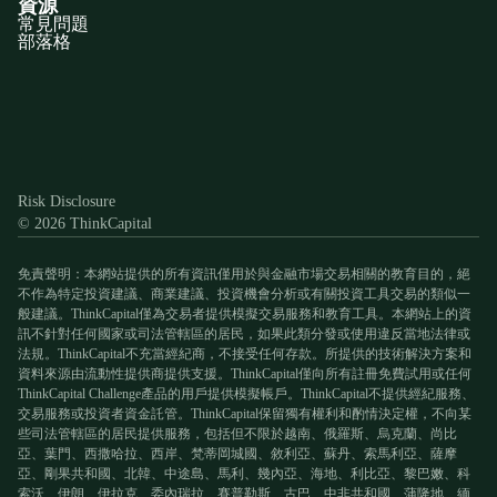
資源
常見問題
部落格
Discord
X
YouTube
Instagram
Telegram
Facebook
TikTok
(Twitter)
Risk Disclosure
© 2026 ThinkCapital
免責聲明：本網站提供的所有資訊僅用於與金融市場交易相關的教育目的，絕
不作為特定投資建議、商業建議、投資機會分析或有關投資工具交易的類似一
般建議。ThinkCapital僅為交易者提供模擬交易服務和教育工具。本網站上的資
訊不針對任何國家或司法管轄區的居民，如果此類分發或使用違反當地法律或
法規。ThinkCapital不充當經紀商，不接受任何存款。所提供的技術解決方案和
資料來源由流動性提供商提供支援。ThinkCapital僅向所有註冊免費試用或任何
ThinkCapital Challenge產品的用戶提供模擬帳戶。ThinkCapital不提供經紀服務、
交易服務或投資者資金託管。ThinkCapital保留獨有權利和酌情決定權，不向某
些司法管轄區的居民提供服務，包括但不限於越南、俄羅斯、烏克蘭、尚比
亞、葉門、西撒哈拉、西岸、梵蒂岡城國、敘利亞、蘇丹、索馬利亞、薩摩
亞、剛果共和國、北韓、中途島、馬利、幾內亞、海地、利比亞、黎巴嫩、科
索沃、伊朗、伊拉克、委內瑞拉、賽普勒斯、古巴、中非共和國、蒲隆地、緬