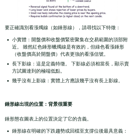
要正確識別看漲燭線（如錘形線），請尋找以下特徵：
小實體：開盤價和收盤價緊密聚集在交易範圍的頂部附
近。 雖然紅色錘形蠟燭線是有效的，但綠色看漲錘形
（收盤價高於開盤價）代表更強的看漲信號。
長下影線：這是定義特徵。 下影線必須相當長，顯示賣
方試圖達到的極端低點。
幾乎沒有上影線：實體上方應該幾乎沒有長上影線。
錘形線出現的位置：背景很重要
錘形態在圖表上的位置決定了它的含義。
錘形線在明確的下跌趨勢或回檔至支撐位後最具意義：