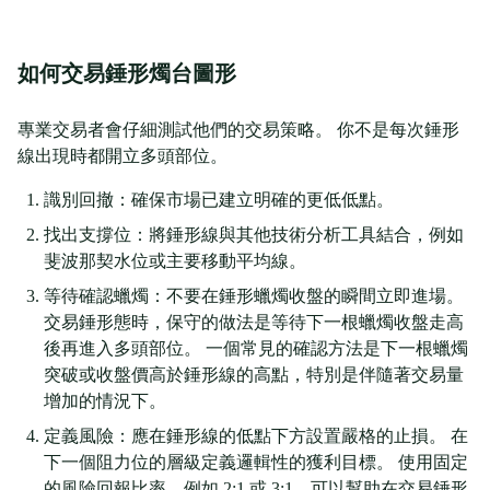
如何交易錘形燭台圖形
專業交易者會仔細測試他們的交易策略。 你不是每次錘形
線出現時都開立多頭部位。
識別回撤：確保市場已建立明確的更低低點。
找出支撐位：將錘形線與其他技術分析工具結合，例如
斐波那契水位或主要移動平均線。
等待確認蠟燭：不要在錘形蠟燭收盤的瞬間立即進場。
交易錘形態時，保守的做法是等待下一根蠟燭收盤走高
後再進入多頭部位。 一個常見的確認方法是下一根蠟燭
突破或收盤價高於錘形線的高點，特別是伴隨著交易量
增加的情況下。
定義風險：應在錘形線的低點下方設置嚴格的止損。 在
下一個阻力位的層級定義邏輯性的獲利目標。 使用固定
的風險回報比率，例如 2:1 或 3:1，可以幫助在交易錘形