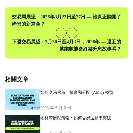
traders at every level.
上
交易周展望：2026年3月23日至27日 — 誰真正翻開了
一
降息的新篇章？
篇
下
下週交易展望：3月30日至4月3日，2026年 — 週五的
一
就業數據會終結升息故事嗎？
篇
相關文章
如何交易累積、操縱和分配 (AMD) 模型
2026 年 5 月 2 日
布林帶擠壓策略：如何交易波動率突破