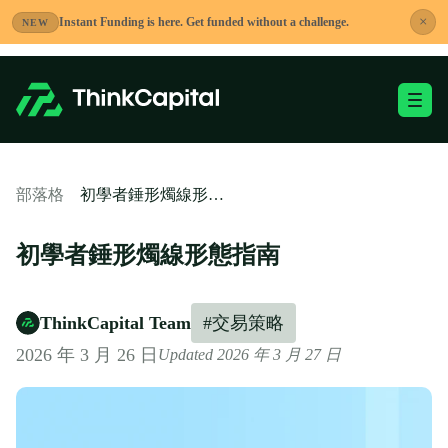
跳
×
Instant Funding is here. Get funded without a challenge.
NEW
到
內
容
切換移動端選單
-
初學者錘形燭線形態指南
部落格
初學者錘形燭線形態指南
ThinkCapital Team
#交易策略
2026 年 3 月 26 日
Updated 2026 年 3 月 27 日