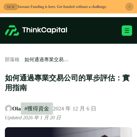
跳
×
Instant Funding is here. Get funded without a challenge.
NEW
到
內
容
切換移動端選單
-
如何通過專業交易公司的單步評估：實用指南
部落格
如何通過專業交易公司的單步評估：實
用指南
Ola
#獲得資金
2024 年 12 月 6 日
Updated 2026 年 1 月 20 日