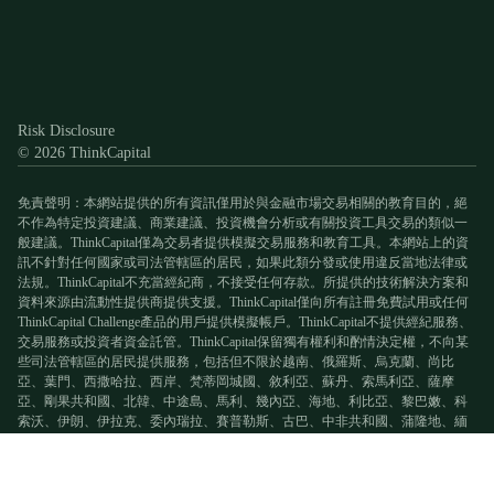
Discord
X
YouTube
Instagram
Telegram
Facebook
TikTok
(Twitter)
Risk Disclosure
© 2026 ThinkCapital
免責聲明：本網站提供的所有資訊僅用於與金融市場交易相關的教育目的，絕
不作為特定投資建議、商業建議、投資機會分析或有關投資工具交易的類似一
般建議。ThinkCapital僅為交易者提供模擬交易服務和教育工具。本網站上的資
訊不針對任何國家或司法管轄區的居民，如果此類分發或使用違反當地法律或
法規。ThinkCapital不充當經紀商，不接受任何存款。所提供的技術解決方案和
資料來源由流動性提供商提供支援。ThinkCapital僅向所有註冊免費試用或任何
ThinkCapital Challenge產品的用戶提供模擬帳戶。ThinkCapital不提供經紀服務、
交易服務或投資者資金託管。ThinkCapital保留獨有權利和酌情決定權，不向某
些司法管轄區的居民提供服務，包括但不限於越南、俄羅斯、烏克蘭、尚比
亞、葉門、西撒哈拉、西岸、梵蒂岡城國、敘利亞、蘇丹、索馬利亞、薩摩
亞、剛果共和國、北韓、中途島、馬利、幾內亞、海地、利比亞、黎巴嫩、科
索沃、伊朗、伊拉克、委內瑞拉、賽普勒斯、古巴、中非共和國、蒲隆地、緬
甸、不列顛哥倫比亞、澳洲、阿爾巴尼亞和阿富汗。