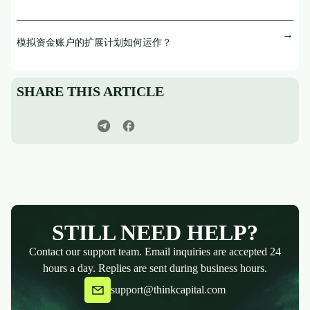
模拟资金账户的扩展计划如何运作？
SHARE THIS ARTICLE
STILL NEED HELP?
Contact our support team. Email inquiries are accepted 24
hours a day. Replies are sent during business hours.
support@thinkcapital.com