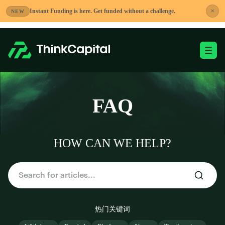
跳
×
Instant Funding is here. Get funded without a challenge.
NEW
到
内
容
切换移动端菜单
-
FAQ
HOW CAN WE HELP?
热门关键词