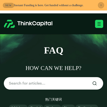
跳
×
Instant Funding is here. Get funded without a challenge.
NEW
到
内
容
切换移动端菜单
-
FAQ
HOW CAN WE HELP?
热门关键词