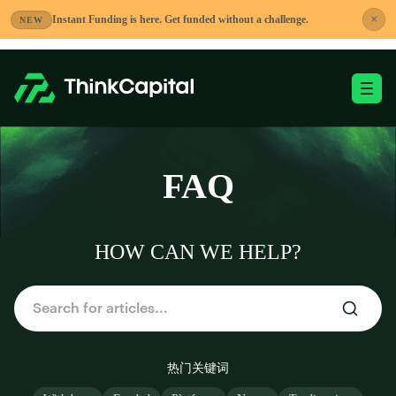
跳
×
Instant Funding is here. Get funded without a challenge.
NEW
到
内
容
切换移动端菜单
-
FAQ
HOW CAN WE HELP?
热门关键词