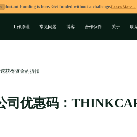
Instant Funding is here. Get funded without a challenge.
Learn More
→
W
工作原理
常见问题
博客
合作伙伴
关于
联
展
开
子
菜
单
al快速获得资金的折扣
公司优惠码：THINKCA