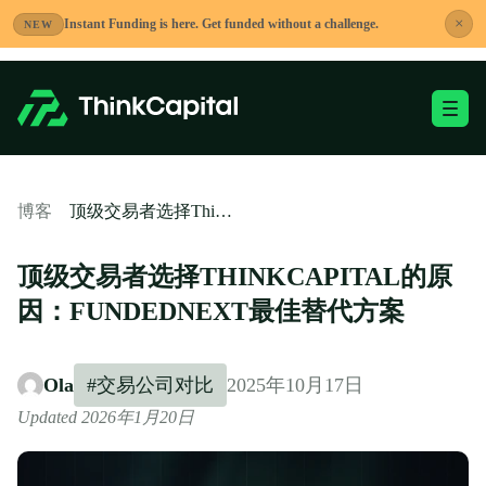
跳
×
Instant Funding is here. Get funded without a challenge.
NEW
到
内
容
切换移动端菜单
-
顶级交易者选择ThinkCapital的原因：FundedNext最佳替代方案
博客
顶级交易者选择THINKCAPITAL的原
因：FUNDEDNEXT最佳替代方案
Ola
#交易公司对比
2025年10月17日
Updated 2026年1月20日