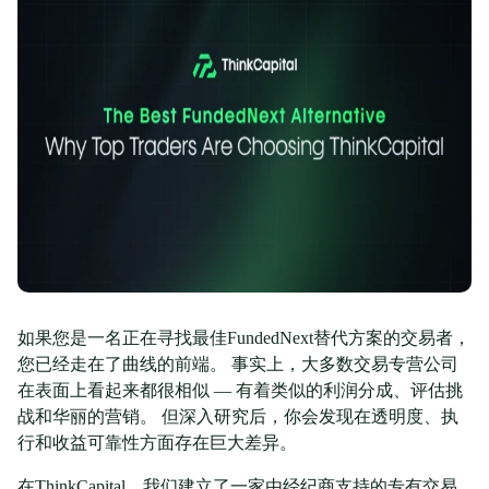
如果您是一名正在寻找最佳FundedNext替代方案的交易者，
您已经走在了曲线的前端。 事实上，大多数交易专营公司
在表面上看起来都很相似 — 有着类似的利润分成、评估挑
战和华丽的营销。 但深入研究后，你会发现在透明度、执
行和收益可靠性方面存在巨大差异。
在ThinkCapital，我们建立了一家由经纪商支持的专有交易