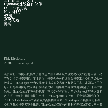
工作原理
关于
Lightning挑战
合作伙伴
Dual Step挑战
Nexus挑战
资源
常见问题
博客
Discord
X
YouTube
Instagram
Telegram
Facebook
TikTok
(Twitter)
Risk Disclosure
© 2026 ThinkCapital
免责声明：本网站提供的所有信息仅用于与金融市场交易相关的教育目的，绝
不作为特定投资建议、商业建议、投资机会分析或有关投资工具交易的类似一
般建议。ThinkCapital仅为交易者提供模拟交易服务和教育工具。本网站上的信
息不针对任何国家或司法管辖区的居民，如果此类分发或使用违反当地法律或
法规。ThinkCapital不充当经纪商，不接受任何存款。所提供的技术解决方案和
数据源由流动性提供商提供支持。ThinkCapital仅向所有注册免费试用或任何
ThinkCapital Challenge产品的用户提供模拟账户。ThinkCapital不提供经纪服务、
交易服务或投资者资金托管。ThinkCapital保留独有权利和酌情决定权，不向某