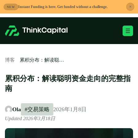
跳
×
Instant Funding is here. Get funded without a challenge.
NEW
到
内
容
切换移动端菜单
-
累积分布：解读聪明资金走向的完整指南
博客
累积分布：解读聪明资金走向的完整指
南
Ola
#交易策略
2026年1月8日
Updated 2026年3月18日