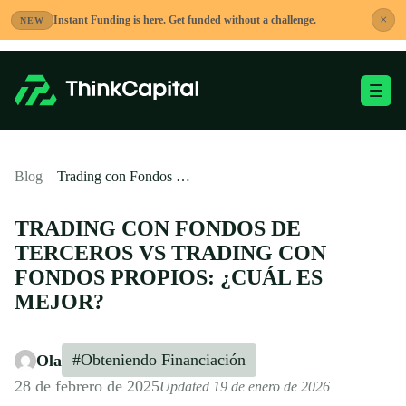
Saltar
×
Instant Funding is here. Get funded without a challenge.
NEW
al
contenido
Alternar menú móvi
-
Blog
Trading con Fondos de Terceros vs Trading con Fondos Propios: ¿Cuál es Mejor?
TRADING CON FONDOS DE
TERCEROS VS TRADING CON
FONDOS PROPIOS: ¿CUÁL ES
MEJOR?
#Obteniendo Financiación
Ola
28 de febrero de 2025
Updated 19 de enero de 2026