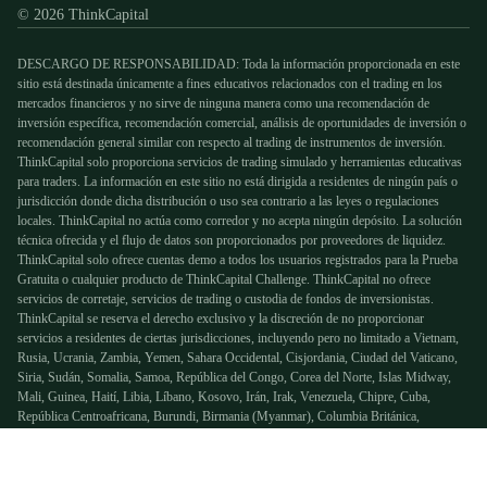
© 2026 ThinkCapital
DESCARGO DE RESPONSABILIDAD: Toda la información proporcionada en este
sitio está destinada únicamente a fines educativos relacionados con el trading en los
mercados financieros y no sirve de ninguna manera como una recomendación de
inversión específica, recomendación comercial, análisis de oportunidades de inversión o
recomendación general similar con respecto al trading de instrumentos de inversión.
ThinkCapital solo proporciona servicios de trading simulado y herramientas educativas
para traders. La información en este sitio no está dirigida a residentes de ningún país o
jurisdicción donde dicha distribución o uso sea contrario a las leyes o regulaciones
locales. ThinkCapital no actúa como corredor y no acepta ningún depósito. La solución
técnica ofrecida y el flujo de datos son proporcionados por proveedores de liquidez.
ThinkCapital solo ofrece cuentas demo a todos los usuarios registrados para la Prueba
Gratuita o cualquier producto de ThinkCapital Challenge. ThinkCapital no ofrece
servicios de corretaje, servicios de trading o custodia de fondos de inversionistas.
ThinkCapital se reserva el derecho exclusivo y la discreción de no proporcionar
servicios a residentes de ciertas jurisdicciones, incluyendo pero no limitado a Vietnam,
Rusia, Ucrania, Zambia, Yemen, Sahara Occidental, Cisjordania, Ciudad del Vaticano,
Siria, Sudán, Somalia, Samoa, República del Congo, Corea del Norte, Islas Midway,
Mali, Guinea, Haití, Libia, Líbano, Kosovo, Irán, Irak, Venezuela, Chipre, Cuba,
República Centroafricana, Burundi, Birmania (Myanmar), Columbia Británica,
Australia, Albania y Afganistán.