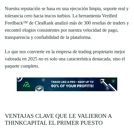
translate in your message – it appears to end
Nuestra reputación se basa en una ejecución limpia, soporte real y
with just a quotation mark. Could you please
tolerancia cero hacia trucos turbios. La herramienta Verified
Feedback™ de CleaRank analizó más de 300 reseñas de traders y
provide the text you’d like me to translate?
encontró elogios consistentes por nuestra velocidad de pago,
transparencia y confiabilidad de la plataforma.
Lo que nos convierte en la empresa de trading propietario mejor
valorada en 2025 no es solo una característica destacada, sino el
paquete completo.
VENTAJAS CLAVE QUE LE VALIERON A
THINKCAPITAL EL PRIMER PUESTO