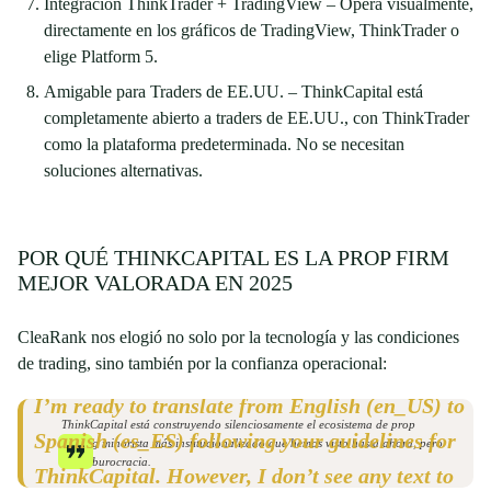
Integración ThinkTrader + TradingView – Opera visualmente,
directamente en los gráficos de TradingView, ThinkTrader o
elige Platform 5.
Amigable para Traders de EE.UU. – ThinkCapital está
completamente abierto a traders de EE.UU., con ThinkTrader
como la plataforma predeterminada. No se necesitan
soluciones alternativas.
POR QUÉ THINKCAPITAL ES LA PROP FIRM
MEJOR VALORADA EN 2025
CleaRank nos elogió no solo por la tecnología y las condiciones
de trading, sino también por la confianza operacional:
I’m ready to translate from English (en_US) to
ThinkCapital está construyendo silenciosamente el ecosistema de prop
Spanish (es_ES) following your guidelines for
trading minorista más institucionalizado que hemos visto hasta ahora, pero
sin la burocracia.
ThinkCapital. However, I don’t see any text to