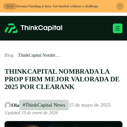
Saltar
×
Instant Funding is here. Get funded without a challenge.
NEW
al
contenido
Alternar menú móvi
-
Blog
ThinkCapital Nombrada la Prop Firm Mejor Valorada de 2025 por CleaRank
THINKCAPITAL NOMBRADA LA
PROP FIRM MEJOR VALORADA DE
2025 POR CLEARANK
#ThinkCapital News
15 de mayo de 2025
Ola
Updated 19 de enero de 2026