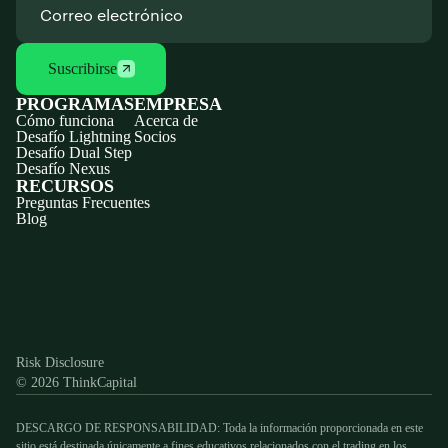
Suscribirse
PROGRAMAS
EMPRESA
Cómo funciona
Acerca de
Desafío Lightning
Socios
Desafío Dual Step
Desafío Nexus
RECURSOS
Preguntas Frecuentes
Blog
Discord
X
YouTube
Instagram
Telegram
Facebook
TikTok
(Twitter)
Risk Disclosure
© 2026 ThinkCapital
DESCARGO DE RESPONSABILIDAD: Toda la información proporcionada en este
sitio está destinada únicamente a fines educativos relacionados con el trading en los