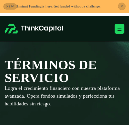
Saltar
×
Instant Funding is here. Get funded without a challenge.
NEW
al
contenido
Alternar menú móvi
-
TÉRMINOS DE
SERVICIO
Logra el crecimiento financiero con nuestra plataforma
avanzada. Opera fondos simulados y perfecciona tus
habilidades sin riesgo.