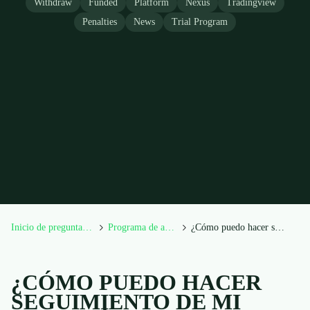
Withdraw
Funded
Platform
Nexus
Tradingview
Penalties
News
Trial Program
Inicio de preguntas frecuentes
Programa de afiliados
¿Cómo puedo hacer seguimiento de mi comisión?
¿CÓMO PUEDO HACER
SEGUIMIENTO DE MI