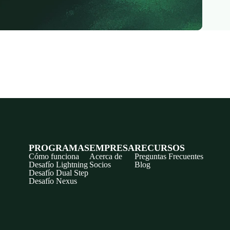
PROGRAMAS
EMPRESA
RECURSOS
Cómo funciona
Acerca de
Preguntas Frecuentes
Desafío Lightning
Socios
Blog
Desafío Dual Step
Desafío Nexus
Discord
X
YouTube
Instagram
Telegram
Facebook
TikTok
(Twitter)