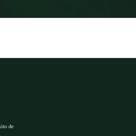
xito de
.