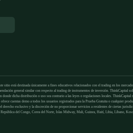
está destinada únicamente a fines educativos relacionados con el trading en los mercados 
endación general similar con respecto al trading de instrumentos de inversión. ThinkCapital sol
ión donde dicha distribución o uso sea contrario a las leyes o regulaciones locales. ThinkCapita
 ofrece cuentas demo a todos los usuarios registrados para la Prueba Gratuita o cualquier produ
 el derecho exclusivo y la discreción de no proporcionar servicios a residentes de ciertas juri
 República del Congo, Corea del Norte, Islas Midway, Mali, Guinea, Haití, Libia, Líbano, Koso