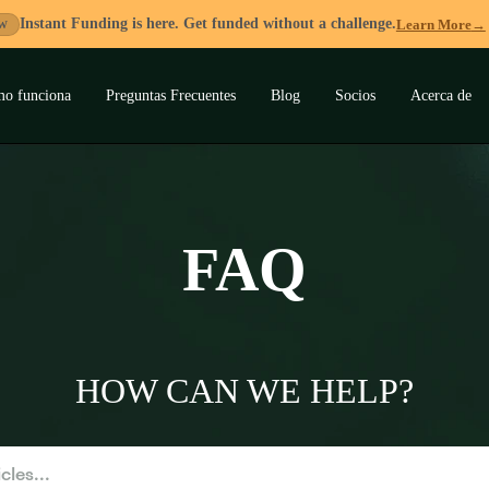
Instant Funding is here. Get funded without a challenge.
Learn More
→
W
o funciona
Preguntas Frecuentes
Blog
Socios
Acerca de
ar
ú
FAQ
HOW CAN WE HELP?