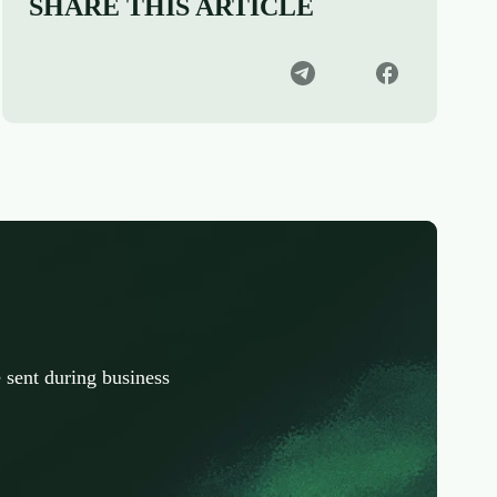
SHARE THIS ARTICLE
 sent during business