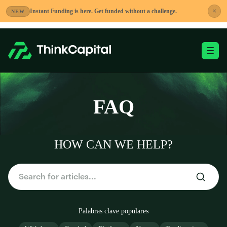
Saltar
×
Instant Funding is here. Get funded without a challenge.
NEW
al
contenido
Alternar menú móvi
-
FAQ
HOW CAN WE HELP?
Palabras clave populares