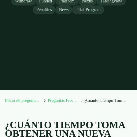
Withdraw
Funded
Platform
Nexus
Tradingview
Penalties
News
Trial Program
Inicio de preguntas frecuentes
Preguntas Frecuentes Generales
¿Cuánto Tiempo Toma Obtener una Nueva Cuenta de Fa...
¿CUÁNTO TIEMPO TOMA
OBTENER UNA NUEVA