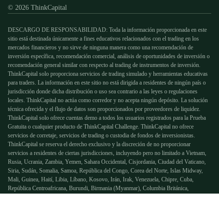
© 2026 ThinkCapital
DESCARGO DE RESPONSABILIDAD: Toda la información proporcionada en este
sitio está destinada únicamente a fines educativos relacionados con el trading en los
mercados financieros y no sirve de ninguna manera como una recomendación de
inversión específica, recomendación comercial, análisis de oportunidades de inversión o
recomendación general similar con respecto al trading de instrumentos de inversión.
ThinkCapital solo proporciona servicios de trading simulado y herramientas educativas
para traders. La información en este sitio no está dirigida a residentes de ningún país o
jurisdicción donde dicha distribución o uso sea contrario a las leyes o regulaciones
locales. ThinkCapital no actúa como corredor y no acepta ningún depósito. La solución
técnica ofrecida y el flujo de datos son proporcionados por proveedores de liquidez.
ThinkCapital solo ofrece cuentas demo a todos los usuarios registrados para la Prueba
Gratuita o cualquier producto de ThinkCapital Challenge. ThinkCapital no ofrece
servicios de corretaje, servicios de trading o custodia de fondos de inversionistas.
ThinkCapital se reserva el derecho exclusivo y la discreción de no proporcionar
servicios a residentes de ciertas jurisdicciones, incluyendo pero no limitado a Vietnam,
Rusia, Ucrania, Zambia, Yemen, Sahara Occidental, Cisjordania, Ciudad del Vaticano,
Siria, Sudán, Somalia, Samoa, República del Congo, Corea del Norte, Islas Midway,
Mali, Guinea, Haití, Libia, Líbano, Kosovo, Irán, Irak, Venezuela, Chipre, Cuba,
República Centroafricana, Burundi, Birmania (Myanmar), Columbia Británica,
Australia, Albania y Afganistán.