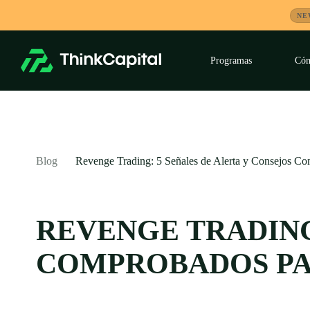
Saltar
NE
al
contenido
Programas
Cóm
Despleg
submen
-
Blog
Revenge Trading: 5 Señales de Alerta y Consejos Co
REVENGE TRADING
COMPROBADOS PA