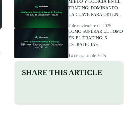
MIEDO Y CODICIA EN EL
GANANCIAS
TRADING: DOMINANDO
CONSISTENTES
LA CLAVE PARA OBTENER
GANANCIAS
7 de noviembre de 2025
CONSISTENTES
CÓMO SUPERAR EL FOMO
EN EL TRADING: 5
ESTRATEGIAS
COMPROBADAS
l
14 de agosto de 2025
SHARE THIS ARTICLE