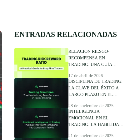
ENTRADAS RELACIONADAS
RELACIÓN RIESGO-
RECOMPENSA EN
TRADING: UNA GUÍA
PRÁCTICA PARA TRADERS
17 de abril de 2026
DE PROP FIRMS
DISCIPLINA DE TRADING:
LA CLAVE DEL ÉXITO A
LARGO PLAZO EN EL
TRADING DE FOREX
28 de noviembre de 2025
INTELIGENCIA
EMOCIONAL EN EL
TRADING: LA HABILIDAD
QUE CONVIERTE LA
21 de noviembre de 2025
DISCIPLINA EN