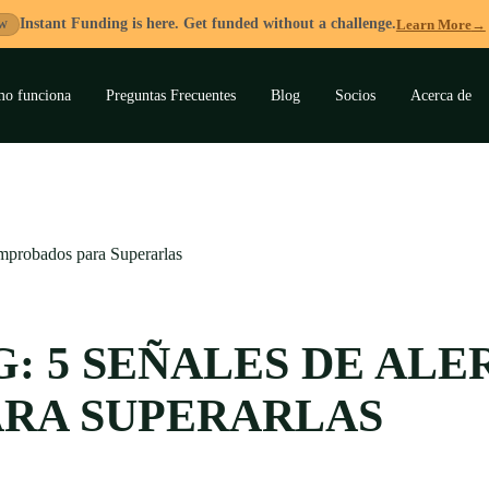
Instant Funding is here. Get funded without a challenge.
Learn More
→
W
o funciona
Preguntas Frecuentes
Blog
Socios
Acerca de
ar
ú
mprobados para Superarlas
: 5 SEÑALES DE ALE
RA SUPERARLAS