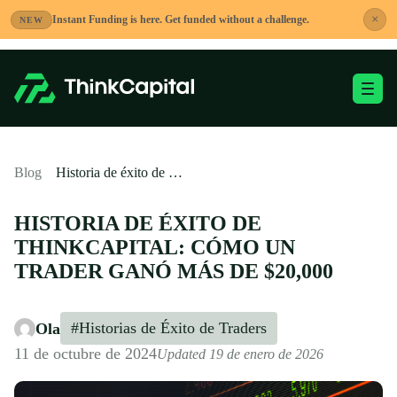
Saltar
×
Instant Funding is here. Get funded without a challenge.
NEW
al
contenido
Alternar menú móvi
-
Blog
Historia de éxito de ThinkCapital: Cómo un trader ganó más de $20,000
HISTORIA DE ÉXITO DE
THINKCAPITAL: CÓMO UN
TRADER GANÓ MÁS DE $20,000
#Historias de Éxito de Traders
Ola
11 de octubre de 2024
Updated 19 de enero de 2026