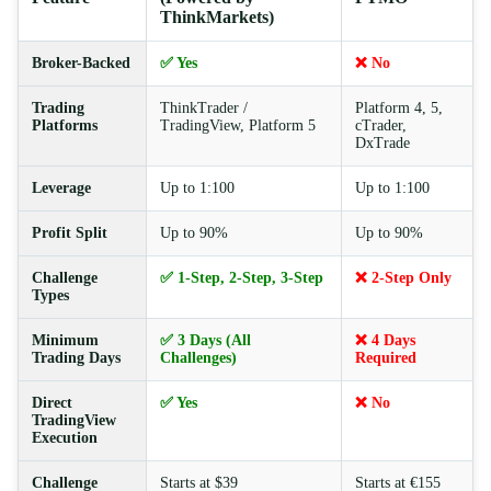
ThinkMarkets)
Broker-Backed
✅ Yes
❌ No
Trading
ThinkTrader /
Platform 4, 5,
Platforms
TradingView, Platform 5
cTrader,
DxTrade
Leverage
Up to 1:100
Up to 1:100
Profit Split
Up to 90%
Up to 90%
Challenge
✅ 1-Step, 2-Step, 3-Step
❌ 2-Step Only
Types
Minimum
✅ 3 Days (All
❌ 4 Days
Trading Days
Challenges)
Required
Direct
✅ Yes
❌ No
TradingView
Execution
Challenge
Starts at $39
Starts at €155