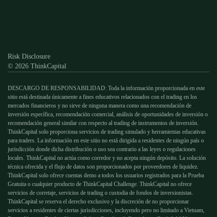
Discord
X
YouTube
Instagram
Telegram
Facebook
TikTok
(Twitter)
Risk Disclosure
© 2026 ThinkCapital
DESCARGO DE RESPONSABILIDAD: Toda la información proporcionada en este
sitio está destinada únicamente a fines educativos relacionados con el trading en los
mercados financieros y no sirve de ninguna manera como una recomendación de
inversión específica, recomendación comercial, análisis de oportunidades de inversión o
recomendación general similar con respecto al trading de instrumentos de inversión.
ThinkCapital solo proporciona servicios de trading simulado y herramientas educativas
para traders. La información en este sitio no está dirigida a residentes de ningún país o
jurisdicción donde dicha distribución o uso sea contrario a las leyes o regulaciones
locales. ThinkCapital no actúa como corredor y no acepta ningún depósito. La solución
técnica ofrecida y el flujo de datos son proporcionados por proveedores de liquidez.
ThinkCapital solo ofrece cuentas demo a todos los usuarios registrados para la Prueba
Gratuita o cualquier producto de ThinkCapital Challenge. ThinkCapital no ofrece
servicios de corretaje, servicios de trading o custodia de fondos de inversionistas.
ThinkCapital se reserva el derecho exclusivo y la discreción de no proporcionar
servicios a residentes de ciertas jurisdicciones, incluyendo pero no limitado a Vietnam,