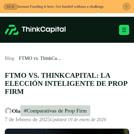
Saltar
×
Instant Funding is here. Get funded without a challenge.
NEW
al
contenido
Alternar menú móvi
-
Blog
FTMO vs. ThinkCapital: La Elección Inteligente de Prop Firm
FTMO VS. THINKCAPITAL: LA
ELECCIÓN INTELIGENTE DE PROP
FIRM
#Comparativas de Prop Firm
Ola
7 de febrero de 2025
Updated 19 de enero de 2026