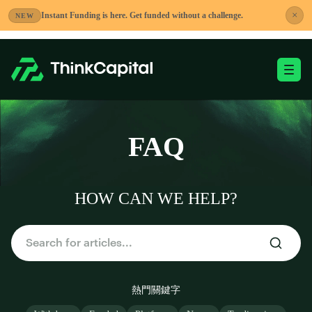
跳
×
Instant Funding is here. Get funded without a challenge.
NEW
到
內
容
切換移動端選單
-
FAQ
HOW CAN WE HELP?
熱門關鍵字