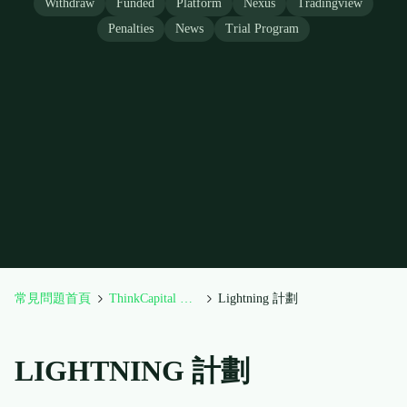
Withdraw
Funded
Platform
Nexus
Tradingview
Penalties
News
Trial Program
常見問題首頁
ThinkCapital 計劃介紹
Lightning 計劃
LIGHTNING 計劃