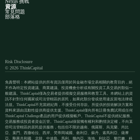
Nexus 挑戰
資源
常見問題
部落格
Discord
X
YouTube
Instagram
Telegram
Facebook
TikTok
(Twitter)
Risk Disclosure
© 2026 ThinkCapital
免責聲明：本網站提供的所有資訊僅用於與金融市場交易相關的教育目的，絕
不作為特定投資建議、商業建議、投資機會分析或有關投資工具交易的類似一
般建議。ThinkCapital僅為交易者提供模擬交易服務和教育工具。本網站上的資
訊不針對任何國家或司法管轄區的居民，如果此類分發或使用違反當地法律或
法規。ThinkCapital不充當經紀商，不接受任何存款。所提供的技術解決方案和
資料來源由流動性提供商提供支援。ThinkCapital僅向所有註冊免費試用或任何
ThinkCapital Challenge產品的用戶提供模擬帳戶。ThinkCapital不提供經紀服務、
交易服務或投資者資金託管。ThinkCapital保留獨有權利和酌情決定權，不向某
些司法管轄區的居民提供服務，包括但不限於越南、俄羅斯、烏克蘭、尚比
亞、葉門、西撒哈拉、西岸、梵蒂岡城國、敘利亞、蘇丹、索馬利亞、薩摩
亞、剛果共和國、北韓、中途島、馬利、幾內亞、海地、利比亞、黎巴嫩、科