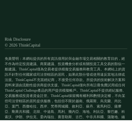
Discord
X
YouTube
Instagram
Telegram
Facebook
TikTok
(Twitter)
Risk Disclosure
© 2026 ThinkCapital
免責聲明：本網站提供的所有資訊僅用於與金融市場交易相關的教育目的，絕
不作為特定投資建議、商業建議、投資機會分析或有關投資工具交易的類似一
般建議。ThinkCapital僅為交易者提供模擬交易服務和教育工具。本網站上的資
訊不針對任何國家或司法管轄區的居民，如果此類分發或使用違反當地法律或
法規。ThinkCapital不充當經紀商，不接受任何存款。所提供的技術解決方案和
資料來源由流動性提供商提供支援。ThinkCapital僅向所有註冊免費試用或任何
ThinkCapital Challenge產品的用戶提供模擬帳戶。ThinkCapital不提供經紀服務、
交易服務或投資者資金託管。ThinkCapital保留獨有權利和酌情決定權，不向某
些司法管轄區的居民提供服務，包括但不限於越南、俄羅斯、烏克蘭、尚比
亞、葉門、西撒哈拉、西岸、梵蒂岡城國、敘利亞、蘇丹、索馬利亞、薩摩
亞、剛果共和國、北韓、中途島、馬利、幾內亞、海地、利比亞、黎巴嫩、科
索沃、伊朗、伊拉克、委內瑞拉、賽普勒斯、古巴、中非共和國、蒲隆地、緬
甸、不列顛哥倫比亞、澳洲、阿爾巴尼亞和阿富汗。