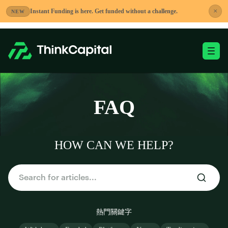
跳
×
Instant Funding is here. Get funded without a challenge.
NEW
到
內
容
切換移動端選單
-
FAQ
HOW CAN WE HELP?
熱門關鍵字