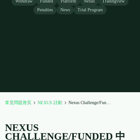
Withdraw
Funded
Platform
Nexus
Tradingview
Penalties
News
Trial Program
常見問題首頁
NEXUS 計劃
Nexus Challenge/Funded 中的最大模擬虧損是如何計算的？
NEXUS
CHALLENGE/FUNDED 中