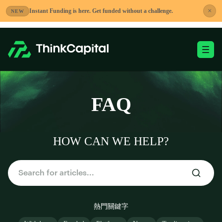
跳
×
Instant Funding is here. Get funded without a challenge.
NEW
到
內
容
切換移動端選單
-
FAQ
HOW CAN WE HELP?
熱門關鍵字