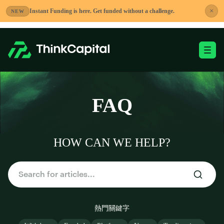
跳
×
Instant Funding is here. Get funded without a challenge.
NEW
到
內
容
切換移動端選單
-
FAQ
HOW CAN WE HELP?
熱門關鍵字