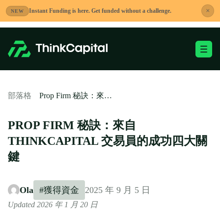
跳
×
Instant Funding is here. Get funded without a challenge.
NEW
到
內
容
切換移動端選單
-
Prop Firm 秘訣：來自 ThinkCapital 交易員的成功四大關鍵
部落格
PROP FIRM 秘訣：來自
THINKCAPITAL 交易員的成功四大關
鍵
Ola
#獲得資金
2025 年 9 月 5 日
Updated 2026 年 1 月 20 日