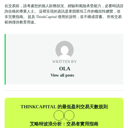
在交易前，請考慮您的個人財務狀況、經驗和風險承受能力，必要時請諮
詢合格的專業人士。 這裡呈現的資訊是韋因斯坦工作的概括性總覽，並
非完整指南。 提及 ThinkCapital 僅用於說明，並不構成背書。 所有交易
範例僅供教育用途。
WRITTEN BY
OLA
View all posts
上
THINKCAPITAL 的最低盈利交易天數規則
一
篇
下
艾略特波浪分析：交易者實用指南