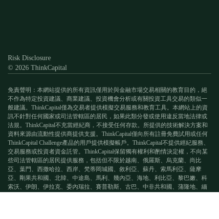
Discord
X
YouTube
Instagram
Telegram
Facebook
TikTok
(Twitter)
Risk Disclosure
© 2026 ThinkCapital
免責聲明：本網站提供的所有資訊僅用於與金融市場交易相關的教育目的，絕
不作為特定投資建議、商業建議、投資機會分析或有關投資工具交易的類似一
般建議。ThinkCapital僅為交易者提供模擬交易服務和教育工具。本網站上的資
訊不針對任何國家或司法管轄區的居民，如果此類分發或使用違反當地法律或
法規。ThinkCapital不充當經紀商，不接受任何存款。所提供的技術解決方案和
資料來源由流動性提供商提供支援。ThinkCapital僅向所有註冊免費試用或任何
ThinkCapital Challenge產品的用戶提供模擬帳戶。ThinkCapital不提供經紀服務、
交易服務或投資者資金託管。ThinkCapital保留獨有權利和酌情決定權，不向某
些司法管轄區的居民提供服務，包括但不限於越南、俄羅斯、烏克蘭、尚比
亞、葉門、西撒哈拉、西岸、梵蒂岡城國、敘利亞、蘇丹、索馬利亞、薩摩
亞、剛果共和國、北韓、中途島、馬利、幾內亞、海地、利比亞、黎巴嫩、科
索沃、伊朗、伊拉克、委內瑞拉、賽普勒斯、古巴、中非共和國、蒲隆地、緬
甸、不列顛哥倫比亞、澳洲、阿爾巴尼亞和阿富汗。