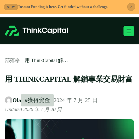
跳
×
Instant Funding is here. Get funded without a challenge.
NEW
到
內
容
切換移動端選單
-
用 ThinkCapital 解鎖專業交易財富
部落格
用 THINKCAPITAL 解鎖專業交易財富
Ola
#獲得資金
2024 年 7 月 25 日
Updated 2026 年 1 月 20 日