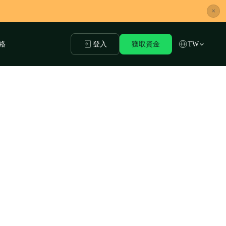
×
絡
登入
獲取資金
TW