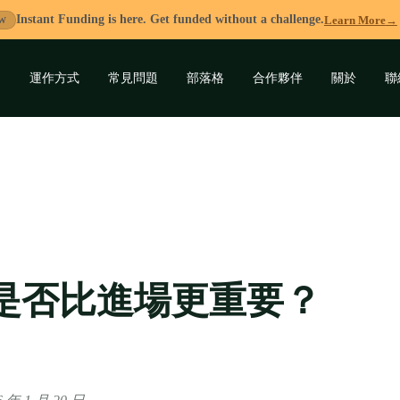
Instant Funding is here. Get funded without a challenge.
Learn More
→
W
運作方式
常見問題
部落格
合作夥伴
關於
聯
展
開
子
選
單
是否比進場更重要？