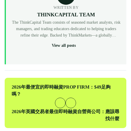
WRITTEN BY
THINKCAPITAL TEAM
The ThinkCapital Team consists of seasoned market analysts, risk
managers, and trading educators dedicated to helping traders
refine their edge. Backed by ThinkMarkets—a globally
recognized, multi-regulated broker (FCA, ASIC, CySEC)—
View all posts
ThinkCapital provides the institutional-grade infrastructure and
evaluation programs for skilled individuals to access virtual
funded accounts. All our content is peer-reviewed by market
professionals to ensure accuracy and actionable value for prop
traders at every level.
上
2026年最便宜的即時融資PROP FIRM：$49足夠
一
嗎？
篇
下
2026年英國交易者最佳即時融資自營商公司：應該尋
一
找什麼
篇