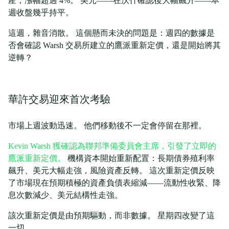
產，漲幅超過 4%。 美元——在沃什確認後大幅飆升——本
週收盤幾乎持平。
這週，雜音消散。 這個懸而未決的問題是：週四的數據是
否會確認 Warsh 交易所建立的鷹派重新定價，還是開始將其
逆轉？
華許交易迎來首次考驗
市場上週波動迅速。 他們移動後不一定會停留在那裡。
Kevin Warsh 獲確認為聯邦準備委員會主席，引發了立即的
鷹派重新定價。
機構資本開始重新配置：長期債券殖利率
飆升、美元大幅走強，風險資產反轉。 這次重新定價反映
了市場現在預期積極的資產負債表縮減——流動性收緊、降
息次數減少、美元結構性走強。
該次重新定價是由預期驅動，而非數據。 星期四改變了這
一切。