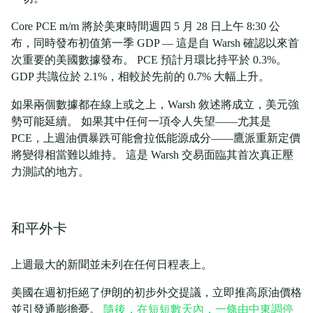
Core PCE m/m 將於美東時間週四 5 月 28 日上午 8:30 公
布，同時發布初值第一季 GDP — 這是自 Warsh 確認以來首
次重要的美國數據發布。 PCE 預計月環比持平於 0.3%。
GDP 共識位於 2.1%，相較於先前的 0.7% 大幅上升。
如果兩個數據都在線上或之上，Warsh 敘述將成立，美元強
勢可能延續。 如果其中任何一項令人失望——尤其是
PCE，上週油價暴跌可能會拉低能源成分——鷹派重新定價
將變得相當難以維持。 這是 Warsh 交易面臨其首次真正壓
力測試的地方。
和平外卡
上週最大的新聞並未列在任何日程表上。
美國在週初拒絕了伊朗的初步外交提議，立即推高原油價格
並引發通膨擔憂。
隨後，在短短數天內，一條由中東調停