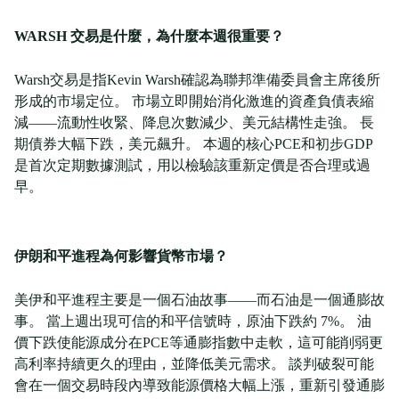
WARSH 交易是什麼，為什麼本週很重要？
Warsh交易是指Kevin Warsh確認為聯邦準備委員會主席後所
形成的市場定位。 市場立即開始消化激進的資產負債表縮
減——流動性收緊、降息次數減少、美元結構性走強。 長
期債券大幅下跌，美元飆升。 本週的核心PCE和初步GDP
是首次定期數據測試，用以檢驗該重新定價是否合理或過
早。
伊朗和平進程為何影響貨幣市場？
美伊和平進程主要是一個石油故事——而石油是一個通膨故
事。 當上週出現可信的和平信號時，原油下跌約 7%。 油
價下跌使能源成分在PCE等通膨指數中走軟，這可能削弱更
高利率持續更久的理由，並降低美元需求。 談判破裂可能
會在一個交易時段內導致能源價格大幅上漲，重新引發通膨