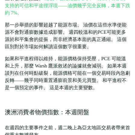
支持的可信和平途徑浮現——油價幾乎完全反轉，本週下跌
約 7%。
那一步舉措的影響超越了能源市場。 油價在這些水準使能
源不會對通膨數據造成影響。 週四較溫和的PCE可能更多
源於和平集會的提振，而非經濟基本面的真正通縮。 這個
區別對於市場如何解讀這個數字很重要。
如果和平進程得以維持，能源價格保持受壓，PCE 可能溫
和上升，那麼 Warsh 鷹派敘述的論據就會減弱。 如果本週
談判在任何時點破裂，能源價格可能在一個交易時段內急劇
反轉——幾乎同時重置通膨前景和美元買盤。 和平進程不
是一個預定的事件。 這是本週的主要變數。
澳洲消費者物價指數：本週開盤
在週四的主要事件之前，週二晚上為亞太地區交易者帶來首
個重大數據發布。