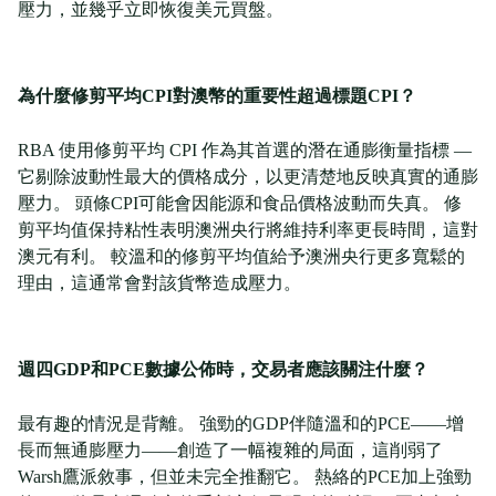
壓力，並幾乎立即恢復美元買盤。
為什麼修剪平均CPI對澳幣的重要性超過標題CPI？
RBA 使用修剪平均 CPI 作為其首選的潛在通膨衡量指標 —
它剔除波動性最大的價格成分，以更清楚地反映真實的通膨
壓力。 頭條CPI可能會因能源和食品價格波動而失真。 修
剪平均值保持粘性表明澳洲央行將維持利率更長時間，這對
澳元有利。 較溫和的修剪平均值給予澳洲央行更多寬鬆的
理由，這通常會對該貨幣造成壓力。
週四GDP和PCE數據公佈時，交易者應該關注什麼？
最有趣的情況是背離。 強勁的GDP伴隨溫和的PCE——增
長而無通膨壓力——創造了一幅複雜的局面，這削弱了
Warsh鷹派敘事，但並未完全推翻它。 熱絡的PCE加上強勁