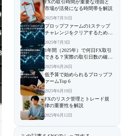
FXの取引時間が重要な理由と
市場が活発になる時間帯を解説
2025年7月31日
プロップファームの1ステップ
チャレンジをクリアするための
実践ガイド
2025年7月3日
1年間（2025年）で何日FX取引
できる？実際の取引日数の確認
の仕方を解説
2025年6月26日
低予算で始められるプロップフ
ァームTop 6
2025年6月19日
FXのリスク管理とトレード規
律の重要性を解説
2025年6月12日