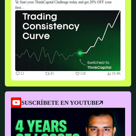
🚀 Start your ThinkCapital Challenge today and get 20% OFF your
first…
12
45
128
19.4K
SUSCRÍBETE EN YOUTUBE