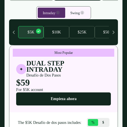
Intraday
Swing
$5K
$10K
$25K
$50K
Most Popular
DUAL STEP
INTRADAY
Desafío de Dos Pasos
$59
For $
5K
account
Empieza ahora
The $
5K
Desafío de dos pasos
includes:
%
$