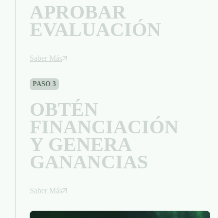
APROBAR
EVALUACIÓN
Saber Más
PASO 3
OBTÉN
FINANCIACIÓN
Y GENERA
GANANCIAS
Saber Más