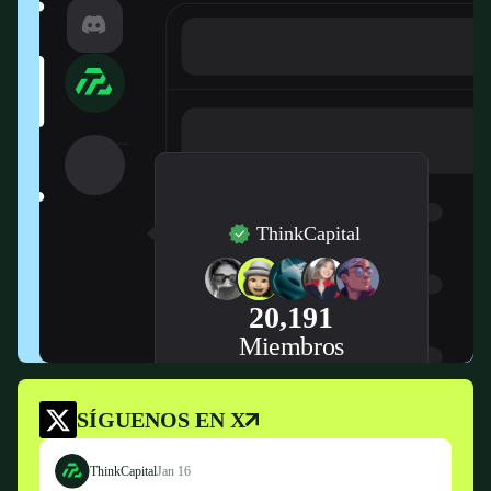
ThinkCapital
20,191
Miembros
SÍGUENOS EN X
ThinkCapital
Jan 16