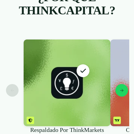
THINKCAPITAL?
Respaldado Por ThinkMarkets
Op