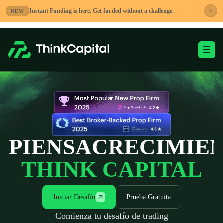
Saltar
×
Instant Funding is here. Get funded without a challenge.
NEW
al
contenido
Alternar menú móvi
-
PIENSA
LIBERTAD
THINK CAPITAL
Iniciar Desafío
Prueba Gratuita
Comienza tu desafío de trading