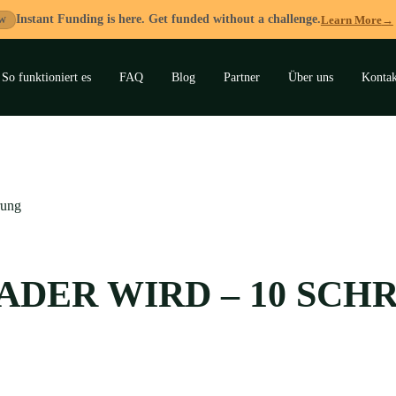
Instant Funding is here. Get funded without a challenge.
Learn More
→
W
So funktioniert es
FAQ
Blog
Partner
Über uns
Kontak
ermenü
lappen
rung
ADER WIRD – 10 SCH