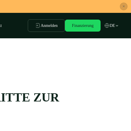
×
t
Anmelden
Finanzierung
DE
RITTE ZUR