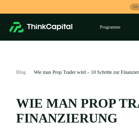
Zum
NE
Inhalt
springen
Programme
Unt
aufk
-
Blog
Wie man Prop Trader wird – 10 Schritte zur Finanzie
WIE MAN PROP TR
FINANZIERUNG