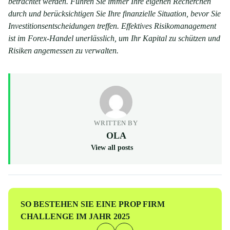
betrachtet werden. Führen Sie immer Ihre eigenen Recherchen
durch und berücksichtigen Sie Ihre finanzielle Situation, bevor Sie
Investitionsentscheidungen treffen. Effektives Risikomanagement
ist im Forex-Handel unerlässlich, um Ihr Kapital zu schützen und
Risiken angemessen zu verwalten.
WRITTEN BY
OLA
View all posts
Vorheriger
SO BESTEHEN SIE EINE PROP FIRM
Beitrag
CHALLENGE IM JAHR 2025