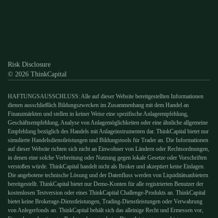
Discord
X
YouTube
Instagram
Telegram
Facebook
TikTok
(Twitter)
Risk Disclosure
© 2026 ThinkCapital
HAFTUNGSAUSSCHLUSS: Alle auf dieser Website bereitgestellten Informationen
dienen ausschließlich Bildungszwecken im Zusammenhang mit dem Handel an
Finanzmärkten und stellen in keiner Weise eine spezifische Anlageempfehlung,
Geschäftsempfehlung, Analyse von Anlagemöglichkeiten oder eine ähnliche allgemeine
Empfehlung bezüglich des Handels mit Anlageinstrumenten dar. ThinkCapital bietet nur
simulierte Handelsdienstleistungen und Bildungstools für Trader an. Die Informationen
auf dieser Website richten sich nicht an Einwohner von Ländern oder Rechtsordnungen,
in denen eine solche Verbreitung oder Nutzung gegen lokale Gesetze oder Vorschriften
verstoßen würde. ThinkCapital handelt nicht als Broker und akzeptiert keine Einlagen.
Die angebotene technische Lösung und der Datenfluss werden von Liquiditätsanbietern
bereitgestellt. ThinkCapital bietet nur Demo-Konten für alle registrierten Benutzer der
kostenlosen Testversion oder eines ThinkCapital Challenge-Produkts an. ThinkCapital
bietet keine Brokerage-Dienstleistungen, Trading-Dienstleistungen oder Verwahrung
von Anlegerfonds an. ThinkCapital behält sich das alleinige Recht und Ermessen vor,