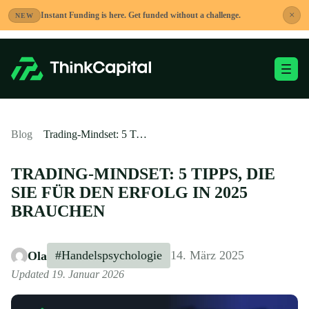
Zum
×
Instant Funding is here. Get funded without a challenge.
NEW
Inhalt
springen
Mobiles M
-
Blog
Trading-Mindset: 5 Tipps, die Sie für den Erfolg in 2025 brauchen
TRADING-MINDSET: 5 TIPPS, DIE
SIE FÜR DEN ERFOLG IN 2025
BRAUCHEN
#Handelspsychologie
14. März 2025
Ola
Updated 19. Januar 2026