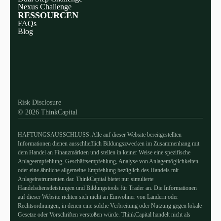
Nexus Challenge
RESSOURCEN
FAQs
Blog
Discord
X
YouTube
Instagram
Telegram
Facebook
TikTok
(Twitter)
Risk Disclosure
© 2026 ThinkCapital
HAFTUNGSAUSSCHLUSS: Alle auf dieser Website bereitgestellten
Informationen dienen ausschließlich Bildungszwecken im Zusammenhang mit
dem Handel an Finanzmärkten und stellen in keiner Weise eine spezifische
Anlageempfehlung, Geschäftsempfehlung, Analyse von Anlagemöglichkeiten
oder eine ähnliche allgemeine Empfehlung bezüglich des Handels mit
Anlageinstrumenten dar. ThinkCapital bietet nur simulierte
Handelsdienstleistungen und Bildungstools für Trader an. Die Informationen
auf dieser Website richten sich nicht an Einwohner von Ländern oder
Rechtsordnungen, in denen eine solche Verbreitung oder Nutzung gegen lokale
Gesetze oder Vorschriften verstoßen würde. ThinkCapital handelt nicht als