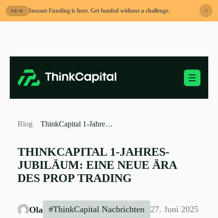
×
Instant Funding is here. Get funded without a challenge.
NEW
Zum
Inhalt
springen
Mobiles Menü ei
-
Blog
ThinkCapital 1-Jahres-Jubiläum: Eine neue Ära des Prop Trading
THINKCAPITAL 1-JAHRES-
JUBILÄUM: EINE NEUE ÄRA
DES PROP TRADING
#ThinkCapital Nachrichten
27. Juni 2025
Ola