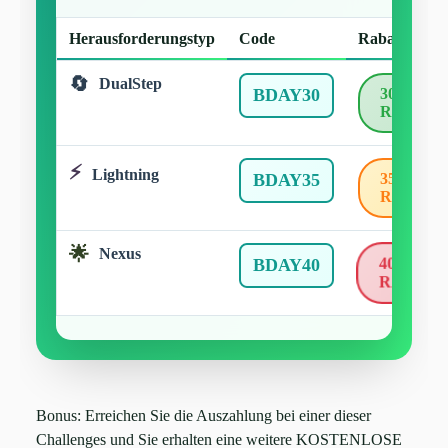
Herausforderungstyp
Code
Rabatt
DualStep
BDAY30
30%
RABATT
Lightning
BDAY35
35%
RABATT
Nexus
40%
BDAY40
RABAT
Bonus: Erreichen Sie die Auszahlung bei einer dieser
Challenges und Sie erhalten eine weitere KOSTENLOSE