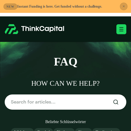
Zum
×
Instant Funding is here. Get funded without a challenge.
NEW
Inhalt
springen
Mobiles M
-
FAQ
HOW CAN WE HELP?
Beliebte Schlüsselwörter