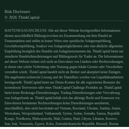
Risk Disclosure
© 2026 ThinkCapital
HAFTUNGSAUSSCHLUSS: Alle auf dieser Website bereitgestellten Informationen
dienen ausschließlich Bildungszwecken im Zusammenhang mit dem Handel an
Finanzmärkten und stellen in keiner Weise eine spezifische Anlageempfehlung,
Geschäftsempfehlung, Analyse von Anlagemöglichkeiten oder eine ähnliche allgemeine
Empfehlung bezüglich des Handels mit Anlageinstrumenten dar. ThinkCapital bietet nur
simulierte Handelsdienstleistungen und Bildungstools für Trader an. Die Informationen
auf dieser Website richten sich nicht an Einwohner von Ländern oder Rechtsordnungen,
in denen eine solche Verbreitung oder Nutzung gegen lokale Gesetze oder Vorschriften
verstoßen würde. ThinkCapital handelt nicht als Broker und akzeptiert keine Einlagen.
Die angebotene technische Lösung und der Datenfluss werden von Liquiditätsanbietern
bereitgestellt. ThinkCapital bietet nur Demo-Konten für alle registrierten Benutzer der
kostenlosen Testversion oder eines ThinkCapital Challenge-Produkts an. ThinkCapital
bietet keine Brokerage-Dienstleistungen, Trading-Dienstleistungen oder Verwahrung
von Anlegerfonds an. ThinkCapital behält sich das alleinige Recht und Ermessen vor,
Einwohnern bestimmter Rechtsordnungen keine Dienstleistungen anzubieten,
einschließlich, aber nicht beschränkt auf Vietnam, Russland, Ukraine, Sambia, Jemen,
Westsahara, Westjordanland, Vatikanstadt, Syrien, Sudan, Somalia, Samoa, Republik
Kongo, Nordkorea, Midwayinseln, Mali, Guinea, Haiti, Libyen, Libanon, Kosovo,
Iran, Irak, Venezuela, Zypern, Kuba, Zentralafrikanische Republik, Burundi, Burma