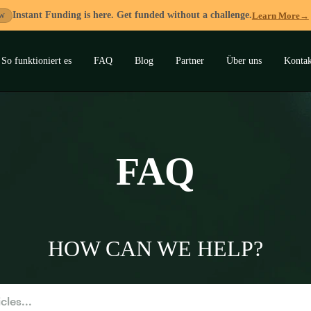
Instant Funding is here. Get funded without a challenge.
Learn More
→
W
So funktioniert es
FAQ
Blog
Partner
Über uns
Kontak
ermenü
lappen
FAQ
HOW CAN WE HELP?