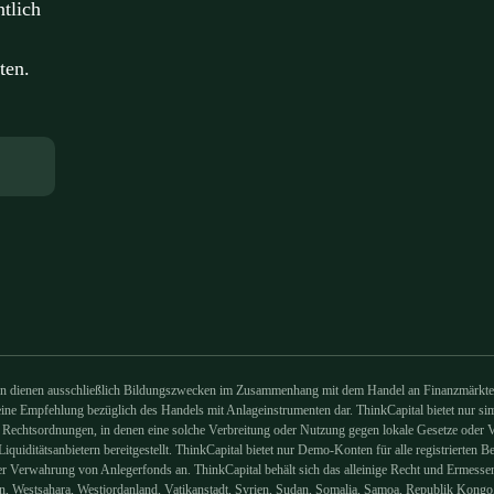
tlich
ten.
ienen ausschließlich Bildungszwecken im Zusammenhang mit dem Handel an Finanzmärkten un
ne Empfehlung bezüglich des Handels mit Anlageinstrumenten dar. ThinkCapital bietet nur simu
 Rechtsordnungen, in denen eine solche Verbreitung oder Nutzung gegen lokale Gesetze oder Vo
uiditätsanbietern bereitgestellt. ThinkCapital bietet nur Demo-Konten für alle registrierten B
der Verwahrung von Anlegerfonds an. ThinkCapital behält sich das alleinige Recht und Ermess
men, Westsahara, Westjordanland, Vatikanstadt, Syrien, Sudan, Somalia, Samoa, Republik Kong