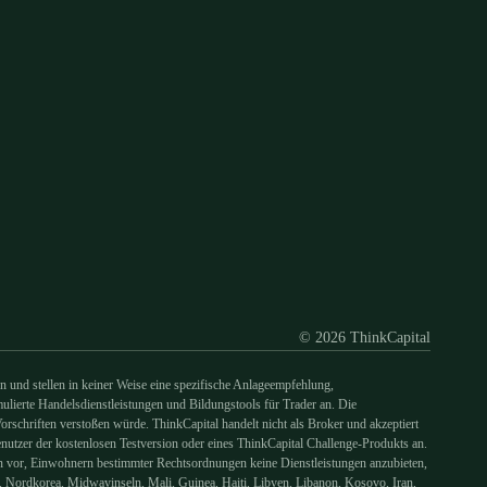
Discord
X
YouTube
Instagram
Telegram
Facebook
TikTok
(Twitter)
© 2026 ThinkCapital
d stellen in keiner Weise eine spezifische Anlageempfehlung,
lierte Handelsdienstleistungen und Bildungstools für Trader an. Die
rschriften verstoßen würde. ThinkCapital handelt nicht als Broker und akzeptiert
enutzer der kostenlosen Testversion oder eines ThinkCapital Challenge-Produkts an.
en vor, Einwohnern bestimmter Rechtsordnungen keine Dienstleistungen anzubieten,
o, Nordkorea, Midwayinseln, Mali, Guinea, Haiti, Libyen, Libanon, Kosovo, Iran,