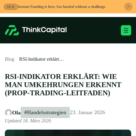
Zum
×
Instant Funding is here. Get funded without a challenge.
NEW
Inhalt
springen
Mobiles M
-
Blog
RSI-Indikator erklärt: Wie man Umkehrungen erkennt (Prop-Trading-Leitfaden)
RSI-INDIKATOR ERKLÄRT: WIE
MAN UMKEHRUNGEN ERKENNT
(PROP-TRADING-LEITFADEN)
#Handelsstrategien
23. Januar 2026
Ola
Updated 18. März 2026