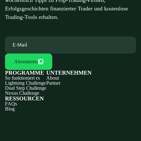
wöchentlich Tipps zu Prop-Trading-Firmen,
Erfolgsgeschichten finanzierter Trader und kostenlose
Trading-Tools erhalten.
Abonnieren
PROGRAMME
UNTERNEHMEN
So funktioniert es
About
Lightning Challenge
Partner
Dual Step Challenge
Nexus Challenge
RESSOURCEN
FAQs
Blog
Discord
X
YouTube
Instagram
Telegram
Facebook
TikTok
(Twitter)